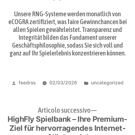
Unsere RNG-Systeme werden monatlich von
eCOGRA zertifiziert, was faire Gewinnchancen bei
allen Spielen gewährleistet. Transparenz und
Integrität bilden das Fundament unserer
Geschäftsphilosophie, sodass Sie sich voll und
ganz auf Ihr Spielerlebnis konzentrieren können.
Pubblicato
Pubblicato
feedrss
02/03/2026
uncategorized
da
in
Navigazione
Articolo
Articolo successivo
HighFly Spielbank – Ihre Premium-
successivo:
articoli
Ziel für hervorragendes Internet-