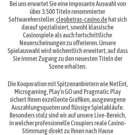
Bei uns erwartet Sie eine imposante Auswahl von
über 3.500 Titeln renommierter
Softwarehersteller.
cleobetras-casino.de
hat sich
darauf spezialisiert, sowohl klassische
Casinospiele als auch fortschrittliche
Neuerscheinungen zu offerieren. Unsere
Spielauswahl wird wöchentlich erweitert, auf dass
Sie immer Zugang zu den neuesten Titeln der
Szene erhalten.
Die Kooperation mit Spitzenanbietern wie NetEnt,
Microgaming, Play’n GO und Pragmatic Play
sichert Ihnen exzellente Grafiken, ausgewogene
Auszahlungsquoten und flüssige Spielabläufe.
Besonders stolz sind wir auf unsere Live-Bereich,
in welcher professionelle Croupiers reale Casino-
Stimmung direkt zu Ihnen nach Hause