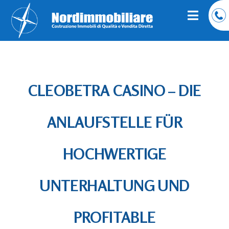
CLEOBETRA CASINO – DIE
ANLAUFSTELLE FÜR
HOCHWERTIGE
UNTERHALTUNG UND
PROFITABLE