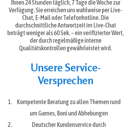
Ihnen 24 Stunden täglich, 7 Tage die Woche zur
Verfügung. Sie erreichen uns wahlweise per Live-
Chat, E-Mail oder Telefonhotline. Die
durchschnittliche Antwortzeit im Live-Chat
beträgt weniger als 60 Sek. – ein verifizierter Wert,
der durch regelmäßige interne
Qualitätskontrollen gewährleistet wird.
Unsere Service-
Versprechen
Kompetente Beratung zu allen Themen rund
um Games, Boni und Abhebungen
Deutscher Kundenservice durch