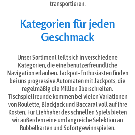
transportieren.
Kategorien für jeden
Geschmack
Unser Sortiment teilt sich in verschiedene
Kategorien, die eine benutzerfreundliche
Navigation erlauben. Jackpot-Enthusiasten finden
bei uns progressive Automaten mit Jackpots, die
regelmäßig die Million überschreiten.
Tischspielfreunde kommen bei vielen Variationen
von Roulette, Blackjack und Baccarat voll auf ihre
Kosten. Für Liebhaber des schnellen Spiels bieten
wir außerdem eine umfangreiche Selektion an
Rubbelkarten und Sofortgewinnspielen.