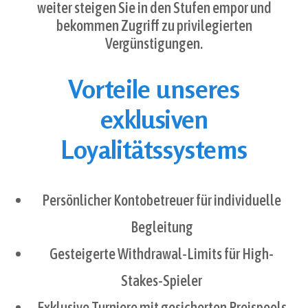
weiter steigen Sie in den Stufen empor und
bekommen Zugriff zu privilegierten
Vergünstigungen.
Vorteile unseres
exklusiven
Loyalitätssystems
Persönlicher Kontobetreuer für individuelle
Begleitung
Gesteigerte Withdrawal-Limits für High-
Stakes-Spieler
Exklusive Turniere mit gesicherten Preispools