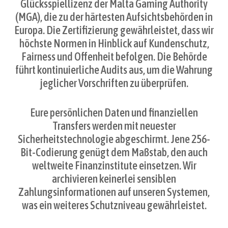
Glücksspiellizenz der Malta Gaming Authority
(MGA), die zu der härtesten Aufsichtsbehörden in
Europa. Die Zertifizierung gewährleistet, dass wir
höchste Normen in Hinblick auf Kundenschutz,
Fairness und Offenheit befolgen. Die Behörde
führt kontinuierliche Audits aus, um die Wahrung
jeglicher Vorschriften zu überprüfen.
Eure persönlichen Daten und finanziellen
Transfers werden mit neuester
Sicherheitstechnologie abgeschirmt. Jene 256-
Bit-Codierung genügt dem Maßstab, den auch
weltweite Finanzinstitute einsetzen. Wir
archivieren keinerlei sensiblen
Zahlungsinformationen auf unseren Systemen,
was ein weiteres Schutzniveau gewährleistet.