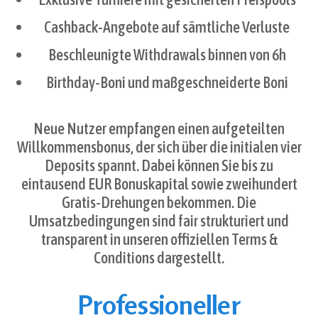
Cashback-Angebote auf sämtliche Verluste
Beschleunigte Withdrawals binnen von 6h
Birthday-Boni und maßgeschneiderte Boni
Neue Nutzer empfangen einen aufgeteilten
Willkommensbonus, der sich über die initialen vier
Deposits spannt. Dabei können Sie bis zu
eintausend EUR Bonuskapital sowie zweihundert
Gratis-Drehungen bekommen. Die
Umsatzbedingungen sind fair strukturiert und
transparent in unseren offiziellen Terms &
Conditions dargestellt.
Professioneller