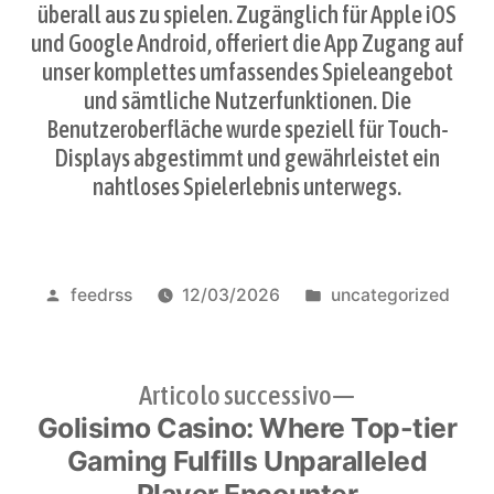
überall aus zu spielen. Zugänglich für Apple iOS
und Google Android, offeriert die App Zugang auf
unser komplettes umfassendes Spieleangebot
und sämtliche Nutzerfunktionen. Die
Benutzeroberfläche wurde speziell für Touch-
Displays abgestimmt und gewährleistet ein
nahtloses Spielerlebnis unterwegs.
Pubblicato
Pubblicato
feedrss
12/03/2026
uncategorized
da
in
Navigazione
Articolo
Articolo successivo
Golisimo Casino: Where Top-tier
successivo:
articoli
Gaming Fulfills Unparalleled
Player Encounter