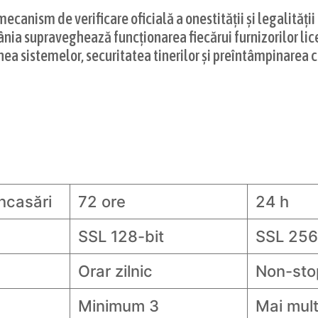
canism de verificare oficială a onestității și legalității 
ânia supraveghează funcționarea fiecărui furnizorilor li
inea sistemelor, securitatea tinerilor și preîntâmpinar
încasări
72 ore
24 h
SSL 128-bit
SSL 256
Orar zilnic
Non-sto
Minimum 3
Mai mult