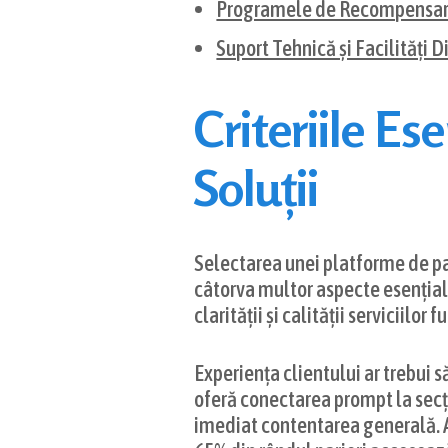
Programele de Recompensare 
Suport Tehnică și Facilități D
Criteriile Es
Soluții
Selectarea unei platforme de par
câtorva multor aspecte esențiali
clarității și calității serviciilor
Experiența clientului ar trebui 
oferă conectarea prompt la secți
imediat contentarea generală. Ad