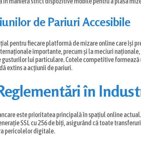
 în manieră strict dispozitive mobile pentru a plasa mize
unilor de Pariuri Accesibile
al pentru fiecare platformă de mizare online care își pre
nternaționale importante, precum și la meciuri naționale, 
e gusturilor lui particulare. Cotele competitive formează u
 extins a acțiunii de pariuri.
 Reglementări în Indust
care este prioritatea principală în spațiul online actual.
nerație SSL cu 256 de biți, asigurând că toate transferuril
a pericolelor digitale.