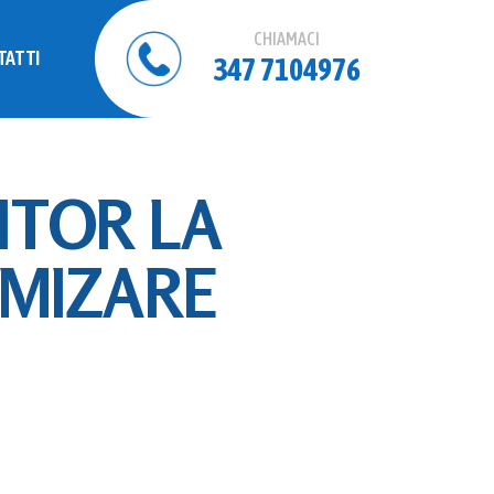
CHIAMACI
TATTI
347 7104976
ITOR LA
 MIZARE