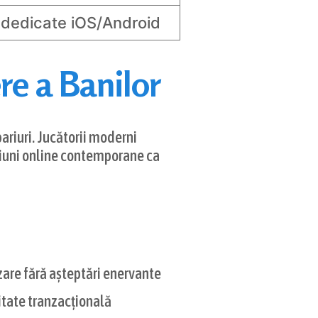
i dedicate iOS/Android
re a Banilor
pariuri. Jucătorii moderni
pțiuni online contemporane ca
zare fără așteptări enervante
litate tranzacțională