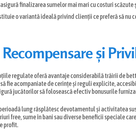
asigură finalizarea sumelor mai mari cu costuri scăzute 
ituie o variantă ideală privind clienții ce preferă să nu
Recompensare și Privil
țiile regulate oferă avantaje considerabilă trăirii de be
ă fie acompaniate de cerințe și reguli explicite, accesibil
igură jucătorilor să folosească efectiv bonusurile furniza
rioadă lung răsplătesc devotamentul și activitatea susți
ariuri free, sume în bani sau diverse beneficii speciale c
e profit.