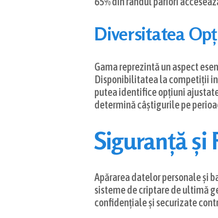
65% din rândul pariori accesează
Diversitatea Opți
Gama reprezintă un aspect esenți
Disponibilitatea la competiții i
putea identifice opțiuni ajustat
determină câștigurile pe perioadă
Siguranță și
Apărarea datelor personale și ban
sisteme de criptare de ultimă ge
confidențiale și securizate contr