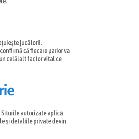
le.
țuiește jucătorii.
confirmă că fiecare parior va
n celălalt factor vital ce
rie
 Siturile autorizate aplică
e și detaliile private devin