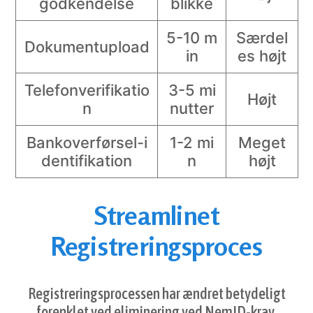
godkendelse
blikke
5-10 m
Særdel
Dokumentupload
in
es højt
Telefonverifikatio
3-5 mi
Højt
n
nutter
Bankoverførsel-i
1-2 mi
Meget
dentifikation
n
højt
Streamlinet
Registreringsproces
Registreringsprocessen har ændret betydeligt
forenklet ved eliminering ved NemID-krav.