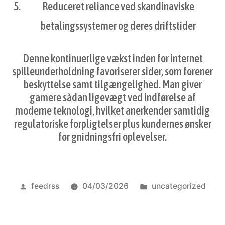
Reduceret reliance ved skandinaviske
betalingssystemer og deres driftstider
Denne kontinuerlige vækst inden for internet
spilleunderholdning favoriserer sider, som forener
beskyttelse samt tilgængelighed. Man giver
gamere sådan ligevægt ved indførelse af
moderne teknologi, hvilket anerkender samtidig
regulatoriske forpligtelser plus kundernes ønsker
for gnidningsfri oplevelser.
Pubblicato
Pubblicato
feedrss
04/03/2026
uncategorized
da
in