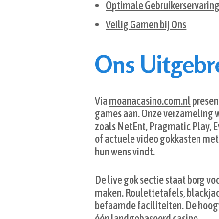
Optimale Gebruikerservarin
Veilig Gamen bij Ons
Ons Uitgebre
Via
moanacasino.com.nl
presen
games aan. Onze verzameling w
zoals NetEnt, Pragmatic Play, E
of actuele video gokkasten met 
hun wens vindt.
De live gok sectie staat borg v
maken. Roulettetafels, blackja
befaamde faciliteiten. De hoog
één landgebaseerd casino.