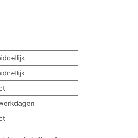
ddellijk
ddellijk
ct
 werkdagen
ct