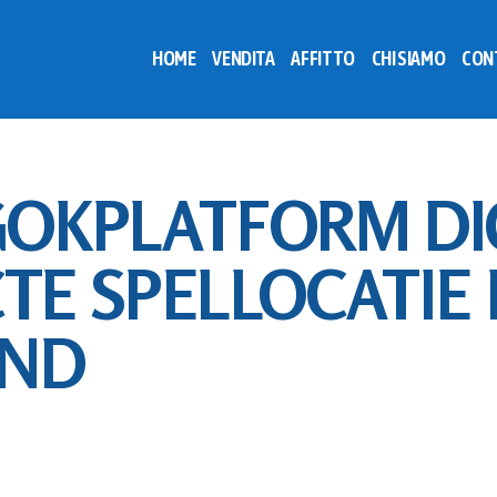
HOME
VENDITA
AFFITTO
CHI SIAMO
CON
OKPLATFORM DIG
CTE SPELLOCATIE 
AND