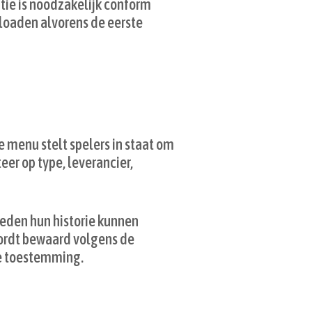
atie is noodzakelijk conform
loaden alvorens de eerste
e menu stelt spelers in staat om
er op type, leverancier,
eden hun historie kunnen
wordt bewaard volgens de
te toestemming.