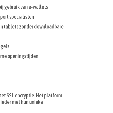
ij gebruik van e-wallets
port specialisten
en tablets zonder downloadbare
egels
ruime openingstijden
et SSL encryptie. Het platform
 ieder met hun unieke