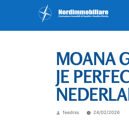
MOANA G
JE PERFE
NEDERL
Pubblicato
feedrss
24/02/2026
da