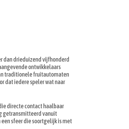
r dan drieduizend vijfhonderd
naangevende ontwikkelaars
an traditionele fruitautomaten
r dat iedere speler wat naar
die directe contact haalbaar
ag getransmitteerd vanuit
en sfeer die soortgelijk is met