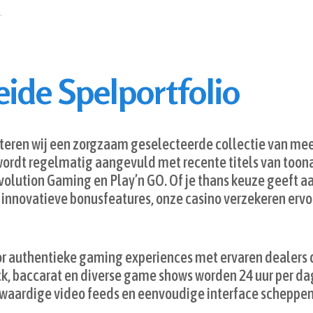
g
ide Spelportfolio
teren wij een zorgzaam geselecteerde collectie van mee
ordt regelmatig aangevuld met recente titels van too
volution Gaming en Play’n GO. Of je thans keuze geeft a
innovatieve bonusfeatures, onze casino verzekeren ervoo
oor authentieke gaming experiences met ervaren dealers 
ck, baccarat en diverse game shows worden 24 uur per d
waardige video feeds en eenvoudige interface scheppen e