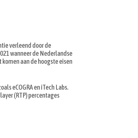
ntie verleend door de
kt 2021 wanneer de Nederlandse
t komen aan de hoogste eisen
 zoals eCOGRA en iTech Labs.
 Player (RTP) percentages