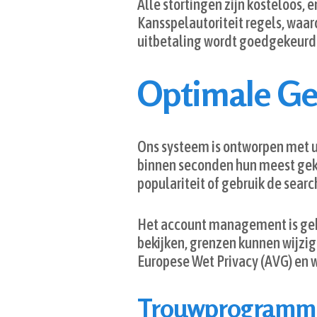
Alle stortingen zijn kosteloos, 
Kansspelautoriteit regels, wa
uitbetaling wordt goedgekeurd
Optimale Ge
Ons systeem is ontworpen met us
binnen seconden hun meest gekoz
populariteit of gebruik de searc
Het account management is gehe
bekijken, grenzen kunnen wijzi
Europese Wet Privacy (AVG) en 
Trouwprogramm