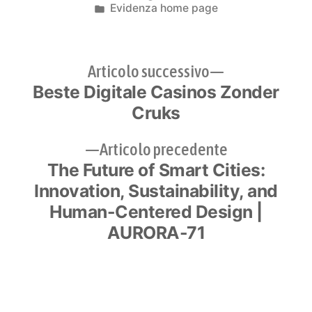
da
Pubblicato
Evidenza home page
in
Navigazione
Articolo
Articolo successivo
Beste Digitale Casinos Zonder
successivo:
articoli
Cruks
Articolo
Articolo precedente
The Future of Smart Cities:
precedente:
Innovation, Sustainability, and
Human-Centered Design |
AURORA-71