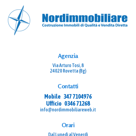
Agenzia
Via Arturo Tosi, 8
24020 Rovetta (Bg)
Contatti
Mobile
347 7104976
Ufficio
0346 71268
info@nordimmobiliareweb.it
Orari
Dal Lunedì al Venerdì