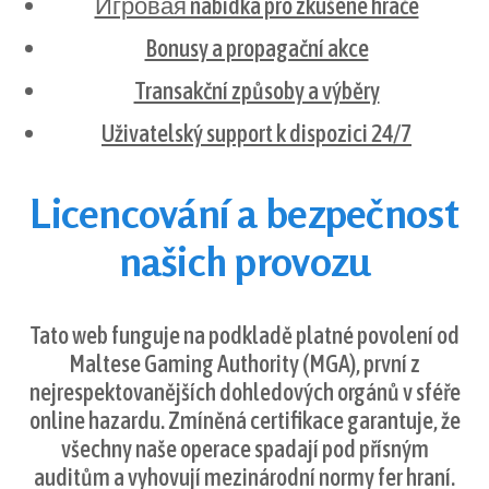
Игровая nabídka pro zkušené hráče
Bonusy a propagační akce
Transakční způsoby a výběry
Uživatelský support k dispozici 24/7
Licencování a bezpečnost
našich provozu
Tato web funguje na podkladě platné povolení od
Maltese Gaming Authority (MGA), první z
nejrespektovanějších dohledových orgánů v sféře
online hazardu. Zmíněná certifikace garantuje, že
všechny naše operace spadají pod přísným
auditům a vyhovují mezinárodní normy fer hraní.