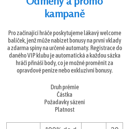
Odměny a promo
kampaně
Pro začínající hráče poskytujeme lákavý welcome
balíček, jenž může nabízet bonusy na první vklady
a zdarma spiny na určené automaty. Registrace do
daného VIP klubu je automatická a každou sázka
hráči přináší body, co je možné proměnit za
opravdové peníze nebo exkluzivní bonusy.
Druh prémie
Částka
Požadavky sázení
Platnost