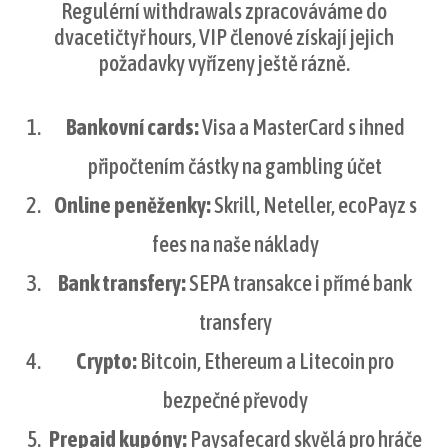
Regulérní withdrawals zpracováváme do
dvacetičtyř hours, VIP členové získají jejich
požadavky vyřízeny ještě rázně.
Bankovní cards:
Visa a MasterCard s ihned
připočtením částky na gambling účet
Online peněženky:
Skrill, Neteller, ecoPayz s
fees na naše náklady
Bank transfery:
SEPA transakce i přímé bank
transfery
Crypto:
Bitcoin, Ethereum a Litecoin pro
bezpečné převody
Prepaid kupóny:
Paysafecard skvělá pro hráče