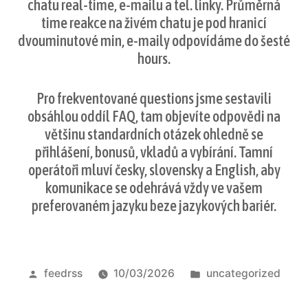
chatu real-time, e-mailu a tel. linky. Průměrná
time reakce na živém chatu je pod hranicí
dvouminutové min, e-maily odpovídáme do šesté
hours.
Pro frekventované questions jsme sestavili
obsáhlou oddíl FAQ, tam objevíte odpovědi na
většinu standardních otázek ohledně se
přihlášení, bonusů, vkladů a vybírání. Tamní
operátoři mluví česky, slovensky a English, aby
komunikace se odehrává vždy ve vašem
preferovaném jazyku beze jazykových bariér.
Pubblicato
Pubblicato
feedrss
10/03/2026
uncategorized
da
in